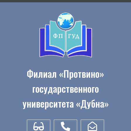
Филиал «Протвино»
государственного
университета «Дубна»
Для слабовидящих
(4967) 31-01-91
secretary@uni-protvino.ru